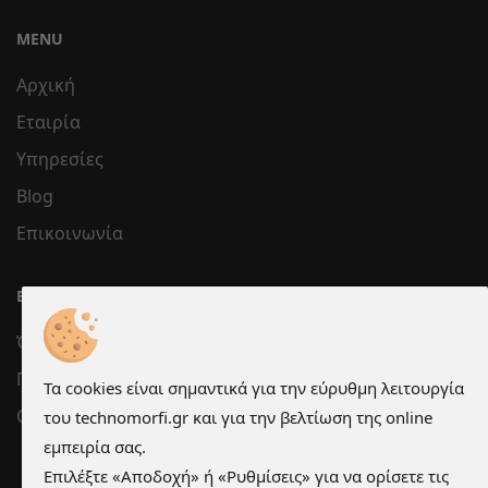
MENU
Αρχική
Εταιρία
Υπηρεσίες
Blog
Επικοινωνία
ΕΞΥΠΗΡΈΤΗΣΗ
Όροι χρήσης
Προστασία Προσωπικών Δεδομένων
Τα cookies είναι σημαντικά για την εύρυθμη λειτουργία
Cookies
του technomorfi.gr και για την βελτίωση της online
εμπειρία σας.
Επιλέξτε «Αποδοχή» ή «Ρυθμίσεις» για να ορίσετε τις