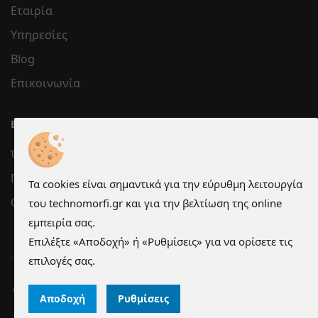
Εταιρία
Υπηρεσίες
Blog
Επικοινωνία
ΕΞΥΠΗΡΈΤΗΣΗ
Όροι χρήσης
Προστασία Προσωπικών Δεδομένων
Τα cookies είναι σημαντικά για την εύρυθμη λειτουργία
Cookies
του technomorfi.gr και για την βελτίωση της online
εμπειρία σας.
Επιλέξτε «Αποδοχή» ή «Ρυθμίσεις» για να ορίσετε τις
επιλογές σας.
Copyright © 2026 technomorfi.gr - All Rights Reserved.
Αποδοχή
Ρυθμίσεις
Κατασκευή ιστοσελίδων qualityweb.gr