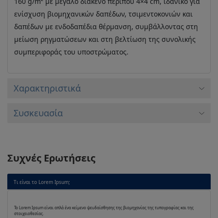
160 g/m² με μεγάλο διάκενο περίπου 4×4 cm, ιδανικό για
ενίσχυση βιομηχανικών δαπέδων, τσιμεντοκονιών και
δαπέδων με ενδοδαπέδια θέρμανση, συμβάλλοντας στη
μείωση ρηγματώσεων και στη βελτίωση της συνολικής
συμπεριφοράς του υποστρώματος.
Xαρακτηριστικά
Συσκευασία
Συχνές Ερωτήσεις
Τι είναι το Lorem Ipsum;
Το Lorem Ipsum είναι απλά ένα κείμενο ψευδαίσθησης της βιομηχανίας της τυπογραφίας και της
στοιχειοθεσίας.