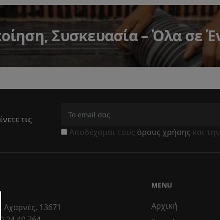
ίηση, Συσκευασία – Όλα σε Έ
ίνετε τις
Αποδέχομαι τους
όρους χρήσης
και τη
MENU
Αρχική
, Αχαρνές, 13671
0 24 40 764