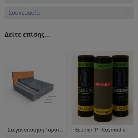
Συσκευασία
Δείτε επίσης...
Στεγανοποίηση Ταράτσας με Ασφαλτόπανα
Ecodien P - Cosmodien P