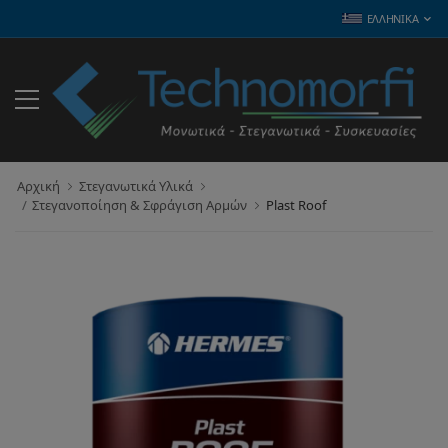
ΕΛΛΗΝΙΚΆ
Αρχική
Στεγανωτικά Υλικά
Στεγανοποίηση & Σφράγιση Αρμών
Plast Roof