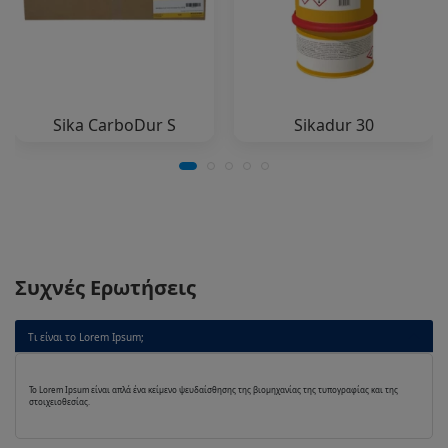
Sika CarboDur S
Sikadur 30
Συχνές Ερωτήσεις
Τι είναι το Lorem Ipsum;
Το Lorem Ipsum είναι απλά ένα κείμενο ψευδαίσθησης της βιομηχανίας της τυπογραφίας και της
στοιχειοθεσίας.