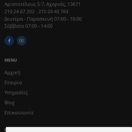
Αριστοτέλους 5-7, Αχαρνές, 13671
210 24 67 202
-
210 24 40 764
Δευτέρα - Παρασκευή 07:00 - 16:00
Σάββατο 07:00 - 14:00
MENU
Αρχική
Εταιρία
Υπηρεσίες
Blog
Επικοινωνία
ΕΞΥΠΗΡΈΤΗΣΗ