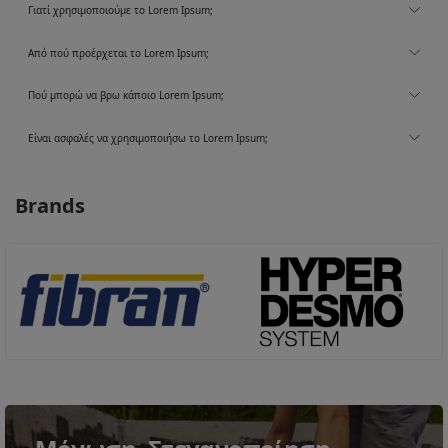
Γιατί χρησιμοποιούμε το Lorem Ipsum;
Από πού προέρχεται το Lorem Ipsum;
Πού μπορώ να βρω κάποιο Lorem Ipsum;
Είναι ασφαλές να χρησιμοποιήσω το Lorem Ipsum;
Brands