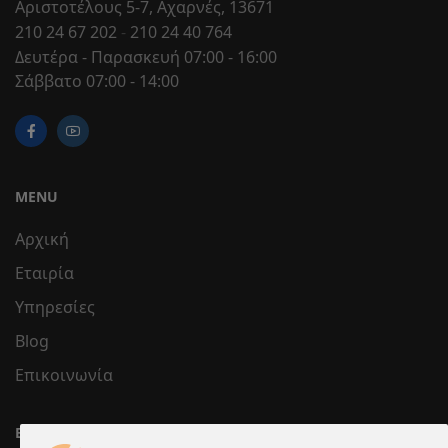
Αριστοτέλους 5-7, Αχαρνές, 13671
210 24 67 202
-
210 24 40 764
Δευτέρα - Παρασκευή 07:00 - 16:00
Σάββατο 07:00 - 14:00
MENU
Αρχική
Εταιρία
Υπηρεσίες
Blog
Επικοινωνία
ΕΞΥΠΗΡΈΤΗΣΗ