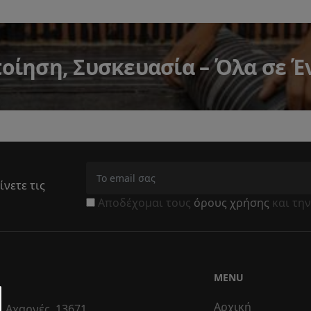
ίηση, Συσκευασία – Όλα σε Έ
ίνετε τις
Αποδέχομαι τους
όρους χρήσης
και τη
MENU
Αρχική
, Αχαρνές, 13671