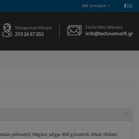
ΕΛΛΗΝΙΚΆ
Στείλε Μας Μήνυμα
Τηλεφωνικό Κέντρο
info@technomorfi.gr
210 24 67 202
λακών μόνωσης πάχους μέχρι 400 χιλιοστά, όπως πλάκες