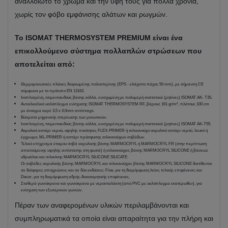
αναλλοίωτο το χρώμα και την υφή τους για πολλά χρόνια,
χωρίς τον φόβο εμφάνισης αλάτων και ρωγμών.
Το ISOMAT THERMOSYSTEM PREMIUM είναι ένα
επικολλούμενο σύστημα πολλαπλών στρώσεων που
αποτελείται από:
Θερμομονωτικές πλάκες διογκωμένης πολυστερίνης (EPS - ελάχιστο πάχος 50 mm), με σήμανση CE
σύμφωνα με το πρότυπο EN 13163.
Ινοπλισμένη, τσιμεντοειδούς βάσης κόλλα, ενισχυμένη με πολυμερή συστατικά (ρητίνες) ISOMAT AK- T35.
Αντιαλκαλικό υαλόπλεγμα ενίσχυσης ISOMAT THERMOSYSTEM RF, βάρους 161 gr/m², πλάτους 100 cm
με άνοιγμα καρέ 3,5 x 4,0mm αντίστοιχα.
Βύσματα μηχανικής στερέωσης των μονωτικών.
Ινοπλισμένη, τσιμεντοειδούς βάσης κόλλα, ενισχυμένη με πολυμερή συστατικά (ρητίνες) ISOMAT AK-T55.
Ακρυλικό αστάρι νερού, υψηλής ποιότητας FLEX-PRIMER ή σιλικονούχο ακρυλικό αστάρι νερού, λευκό ή
έγχρωμο, ML-PRIMER ή αστάρι πρόσφυσης σιλικονούχων σοβάδων.
Τελικό επίχρισμα έτοιμου σοβά ακρυλικής βάσης MARMOCRYL ή MARMOCRYL FR (στην περίπτωση
απαιτούμενης υψηλής αντίστασης στη φωτιά) ή σιλικονούχας βάσης MARMOCRYL SILICONE ή βάσεως
υδρυάλου και σιλικόνης MARMOCRYL SILICONE SILICATE.
Οι σοβάδες ακρυλικής βάσης MARMOCRYL και σιλικονούχας βάσης MARMOCRYL SILICONE διατίθενται
σε διάφορες αποχρώσεις και σε δύο εκδόσεις: Fine, για τη διαμόρφωση λείας τελικής επιφάνειας και
Decor, για τη διαμόρφωση αδρής-διακοσμητικής επιφάνειας.
Σταθερά γωνιόκρανα και γωνιόκρανα με νεροσταλάκτη (από PVC με υαλόπλεγμα εκατέρωθεν), για
ενίσχυση των εξωτερικών γωνιών.
Πέραν των αναφερομένων υλικών περιλαμβάνονται και
συμπληρωματικά τα οποία είναι απαραίτητα για την πλήρη και