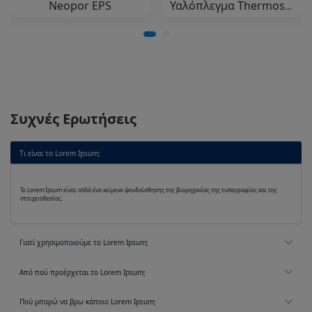
Neopor EPS
Υαλόπλεγμα Thermosystem
Συχνές Ερωτήσεις
Τι είναι το Lorem Ipsum;
Το Lorem Ipsum είναι απλά ένα κείμενο ψευδαίσθησης της βιομηχανίας της τυπογραφίας και της
στοιχειοθεσίας.
Γιατί χρησιμοποιούμε το Lorem Ipsum;
Από πού προέρχεται το Lorem Ipsum;
Πού μπορώ να βρω κάποιο Lorem Ipsum;